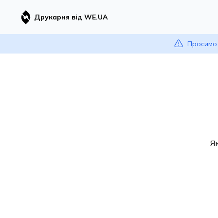
Друкарня від WE.UA
Просимо 
Я