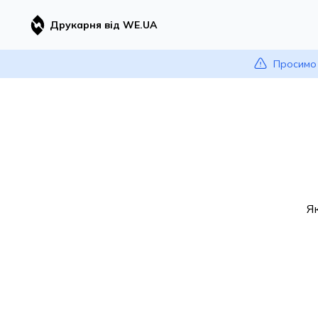
Друкарня від WE.UA
Просимо 
Я