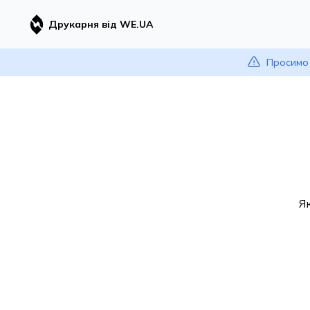
Друкарня від WE.UA
Просимо 
Я