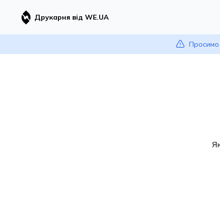
Друкарня від WE.UA
Просимо 
Я