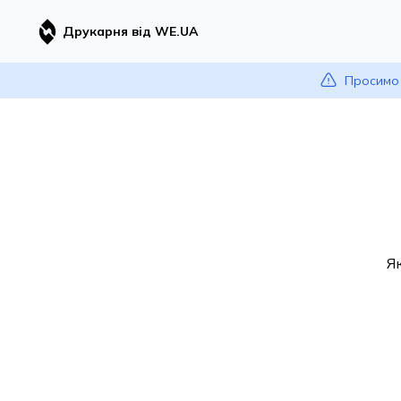
Друкарня від WE.UA
Просимо 
Я