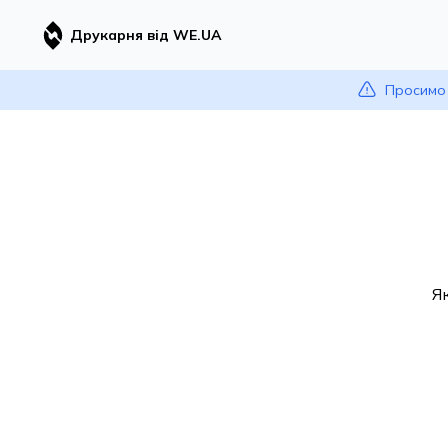
Друкарня від WE.UA
Просимо 
Я