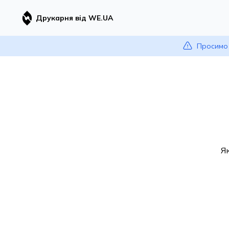
Друкарня від WE.UA
Просимо 
Я