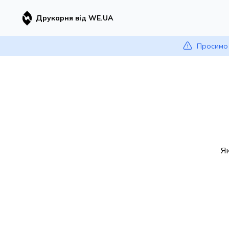
Друкарня від WE.UA
Просимо 
Я