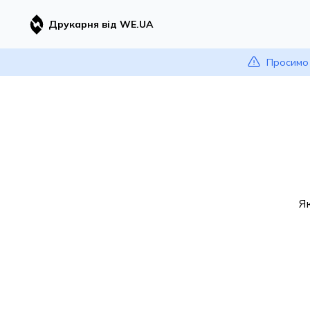
Друкарня від WE.UA
Просимо 
Я