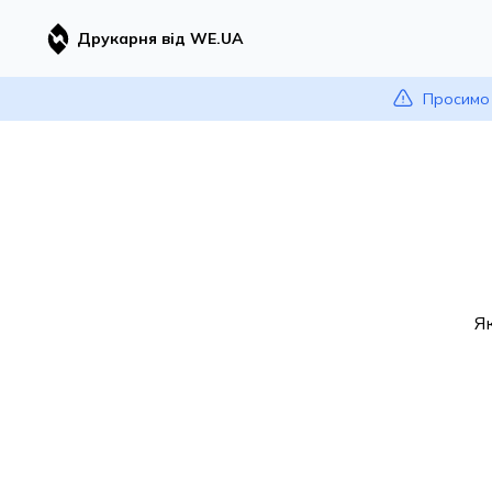
Друкарня від WE.UA
Просимо 
Я