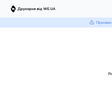
Друкарня від WE.UA
Просимо 
Я