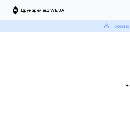
Друкарня від WE.UA
Просимо 
Я