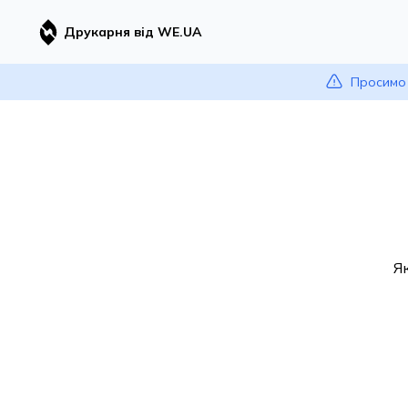
Друкарня від WE.UA
Просимо 
Я