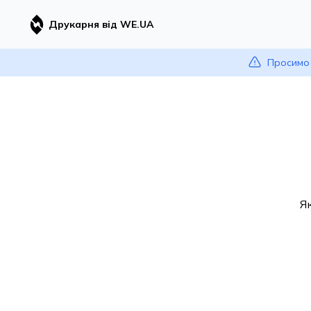
Друкарня від WE.UA
Просимо 
Я