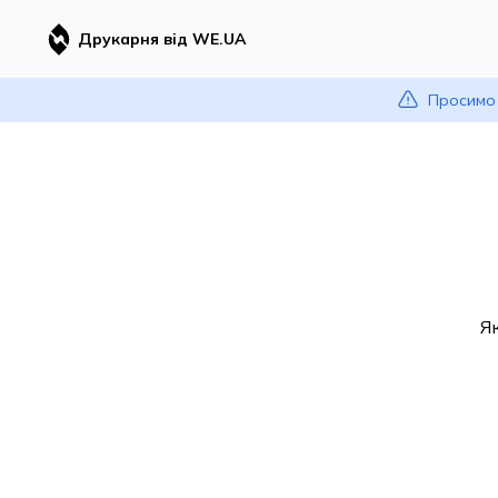
Друкарня від WE.UA
Просимо 
Я