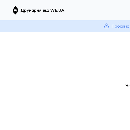
Друкарня від WE.UA
Просимо 
Я