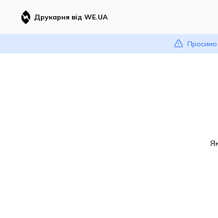
Друкарня від WE.UA
Просимо 
Я