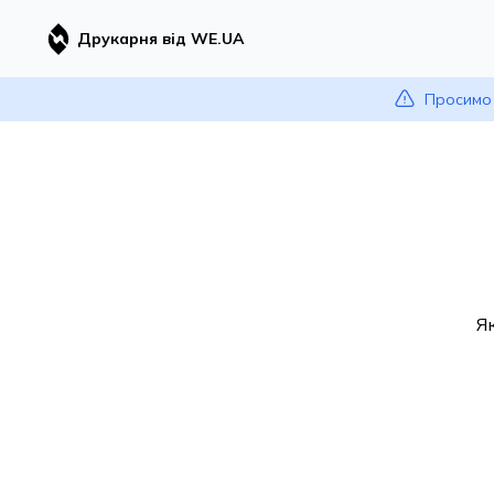
Друкарня від WE.UA
Просимо 
Я