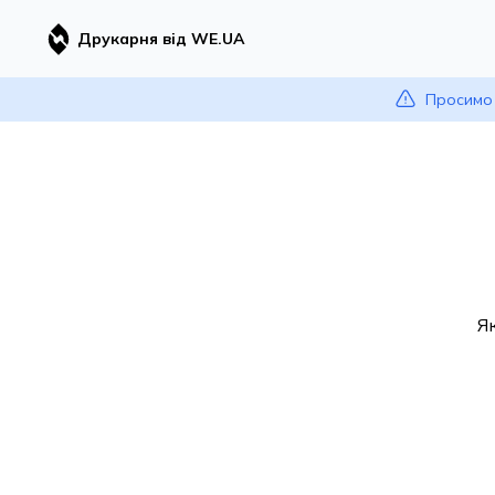
Друкарня від WE.UA
Просимо 
Я