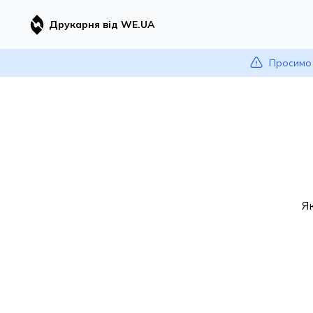
Друкарня від WE.UA
Просимо 
Я