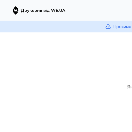
Друкарня від WE.UA
Просимо 
Я