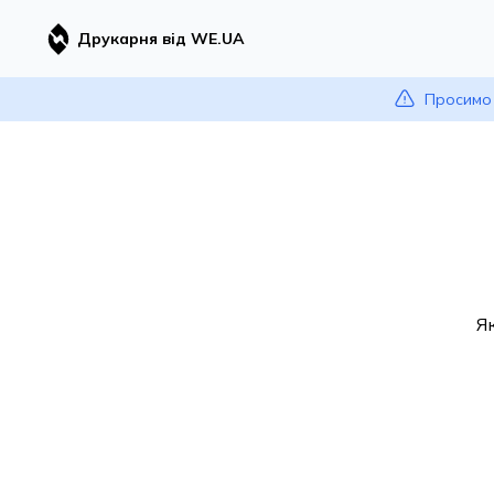
Друкарня від WE.UA
Просимо 
Я