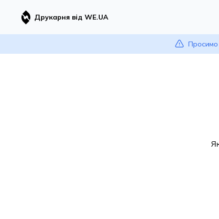
Друкарня від WE.UA
Просимо 
Я