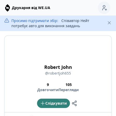
Друкарня від WE.UA
Просимо підтримати збір:
Співавтор Нейт
потребує авто для виконання завдань
Robert John
@robertjoh655
9
105
Довгочити
Перегляди
Слідкувати