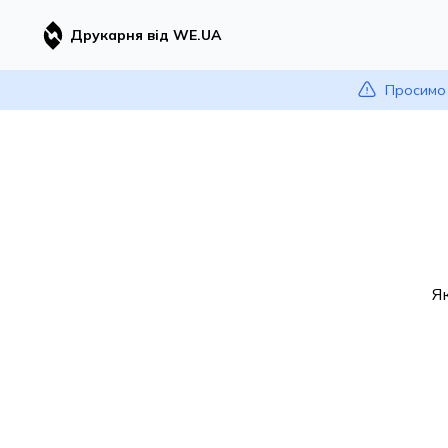
Друкарня від WE.UA
Просимо 
Я