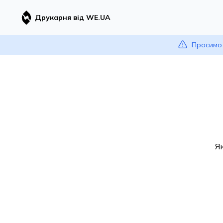
Друкарня від WE.UA
Просимо 
Я