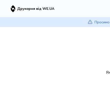
Друкарня від WE.UA
Просимо 
Я