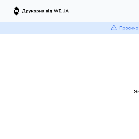
Друкарня від WE.UA
Просимо 
Я