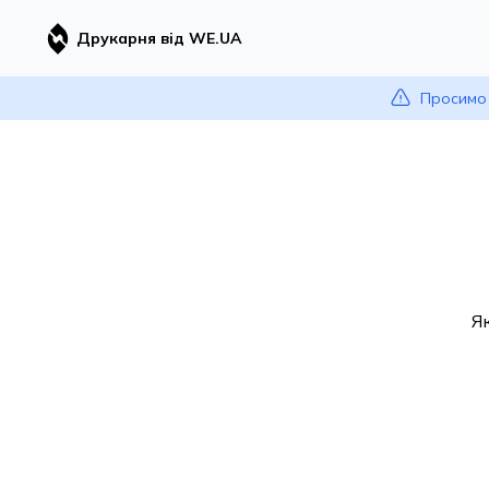
Друкарня від WE.UA
Просимо 
Я