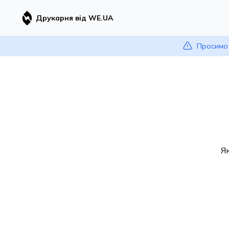
Друкарня від WE.UA
Просимо 
Я