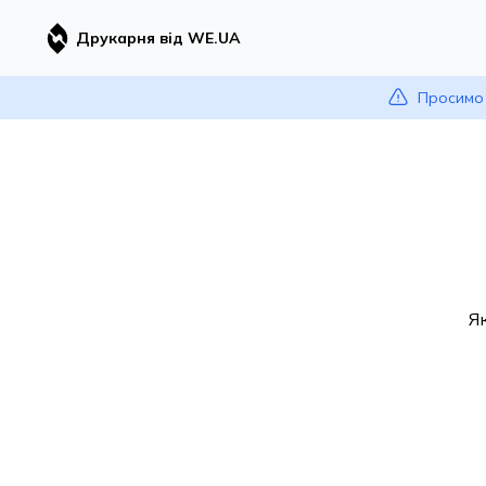
Друкарня від WE.UA
Просимо 
Я