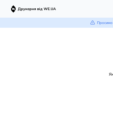
Друкарня від WE.UA
Просимо 
Я