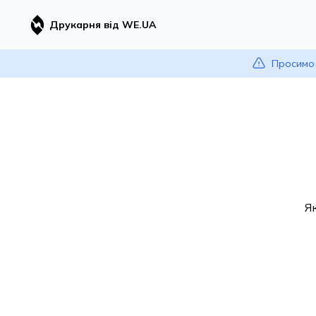
Друкарня від WE.UA
Просимо 
Я