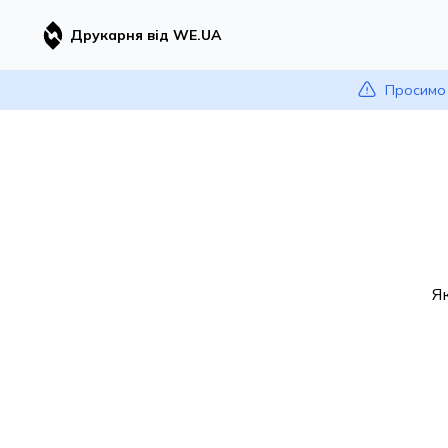
Друкарня від WE.UA
Просимо 
Я