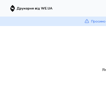
Друкарня від WE.UA
Просимо 
Я