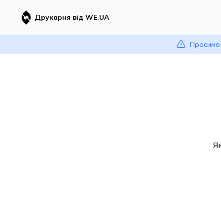
Друкарня від WE.UA
Просимо 
Я