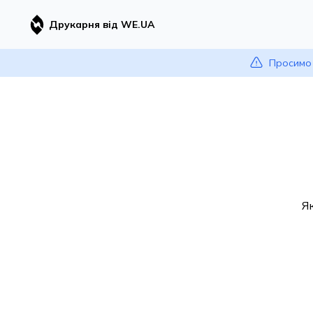
Друкарня від WE.UA
Просимо 
Я