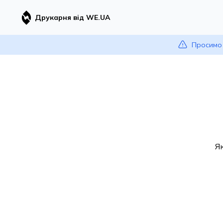
Друкарня від WE.UA
Просимо 
Я