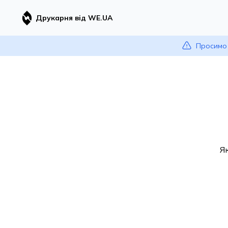
Друкарня від WE.UA
Просимо 
Я