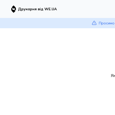
Друкарня від WE.UA
Просимо 
Я