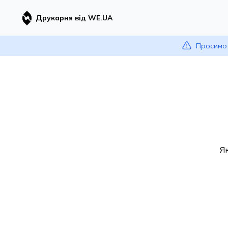
Друкарня від WE.UA
Просимо 
Я