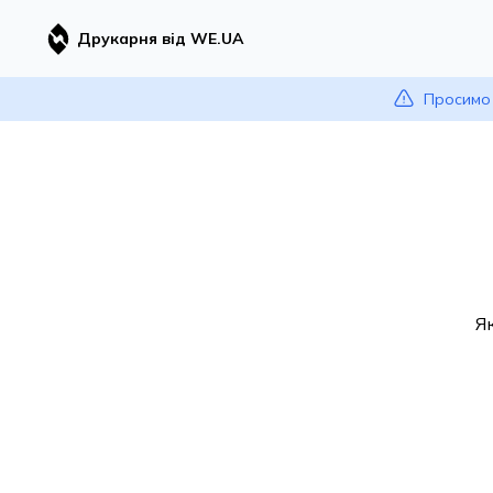
Друкарня від WE.UA
Просимо 
Я