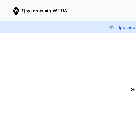
Друкарня від WE.UA
Просимо 
Я