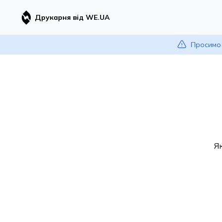
Друкарня від WE.UA
Просимо 
Я