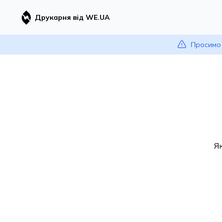
Друкарня від WE.UA
Просимо 
Я