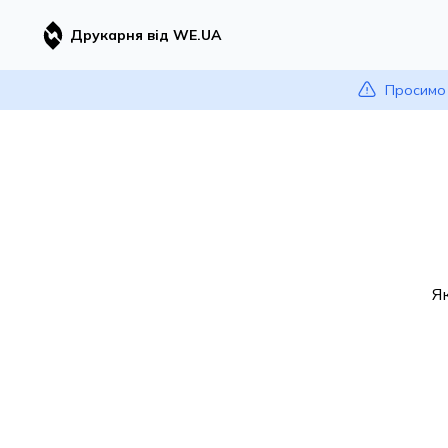
Друкарня від WE.UA
Просимо 
Я