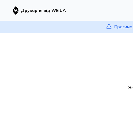
Друкарня від WE.UA
Просимо 
Я