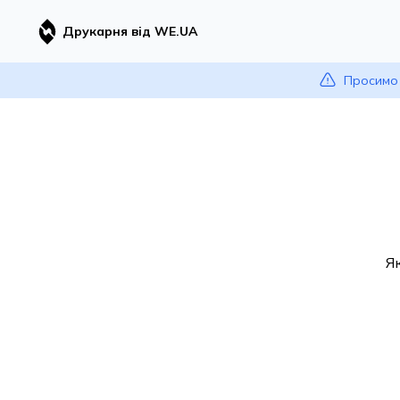
Друкарня від WE.UA
Просимо 
Я