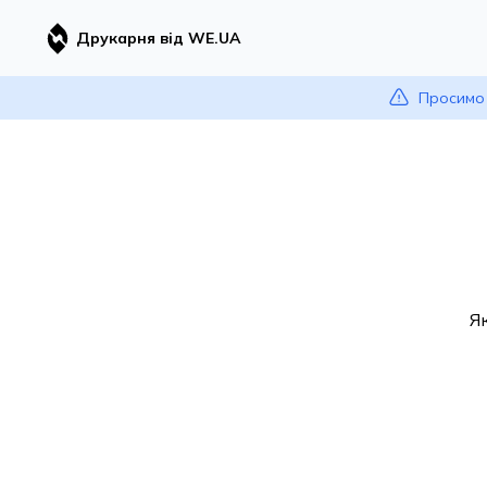
Друкарня від WE.UA
Просимо 
Я