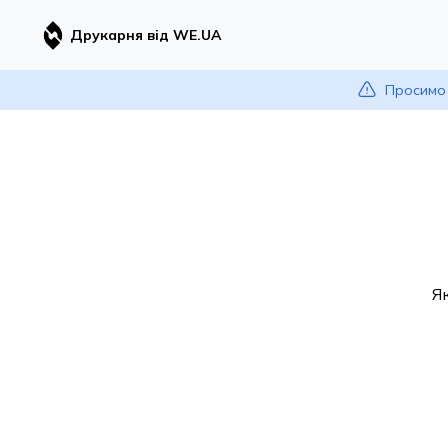
Друкарня від WE.UA
Просимо 
Я